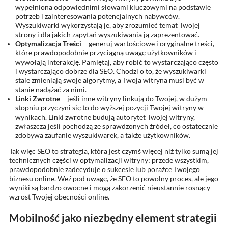
wypełniona odpowiednimi słowami kluczowymi na podstawie
potrzeb i zainteresowania potencjalnych nabywców.
Wyszukiwarki wykorzystają je, aby zrozumieć temat Twojej
strony i dla jakich zapytań wyszukiwania ją zaprezentować.
Optymalizacja Treści
– generuj wartościowe i oryginalne treści,
które prawdopodobnie przyciągną uwagę użytkowników i
wywołają interakcję. Pamiętaj, aby robić to wystarczająco często
i wystarczająco dobrze dla SEO. Chodzi o to, że wyszukiwarki
stale zmieniają swoje algorytmy, a Twoja witryna musi być w
stanie nadążać za nimi.
Linki Zwrotne
– jeśli inne witryny linkują do Twojej, w dużym
stopniu przyczyni się to do wyższej pozycji Twojej witryny w
wynikach. Linki zwrotne budują autorytet Twojej witryny,
zwłaszcza jeśli pochodzą ze sprawdzonych źródeł, co ostatecznie
zdobywa zaufanie wyszukiwarek, a także użytkowników.
Tak więc SEO to strategia, która jest czymś więcej niż tylko sumą jej
technicznych części w optymalizacji witryny; przede wszystkim,
prawdopodobnie zadecyduje o sukcesie lub porażce Twojego
biznesu online. Weź pod uwagę, że SEO to powolny proces, ale jego
wyniki są bardzo owocne i mogą zakorzenić nieustannie rosnący
wzrost Twojej obecności online.
Mobilność jako niezbędny element strategii