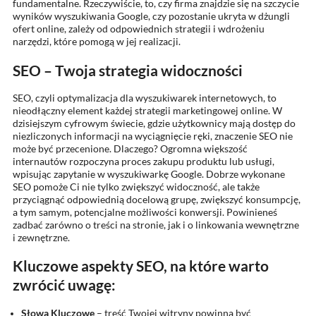
fundamentalne. Rzeczywiście, to, czy firma znajdzie się na szczycie
wyników wyszukiwania Google, czy pozostanie ukryta w dżungli
ofert online, zależy od odpowiednich strategii i wdrożeniu
narzędzi, które pomogą w jej realizacji.
SEO – Twoja strategia widoczności
SEO, czyli optymalizacja dla wyszukiwarek internetowych, to
nieodłączny element każdej strategii marketingowej online. W
dzisiejszym cyfrowym świecie, gdzie użytkownicy mają dostęp do
niezliczonych informacji na wyciągnięcie ręki, znaczenie SEO nie
może być przecenione. Dlaczego? Ogromna większość
internautów rozpoczyna proces zakupu produktu lub usługi,
wpisując zapytanie w wyszukiwarkę Google. Dobrze wykonane
SEO pomoże Ci nie tylko zwiększyć widoczność, ale także
przyciągnąć odpowiednią docelową grupę, zwiększyć konsumpcję,
a tym samym, potencjalne możliwości konwersji. Powinieneś
zadbać zarówno o treści na stronie, jak i o linkowania wewnętrzne
i zewnętrzne.
Kluczowe aspekty SEO, na które warto
zwrócić uwagę:
Słowa Kluczowe
– treść Twojej witryny powinna być