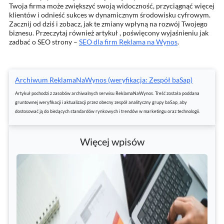
Twoja firma może zwiększyć swoją widoczność, przyciągnąć więcej
klientów i odnieść sukces w dynamicznym środowisku cyfrowym.
Zacznij od dziś i zobacz, jak te zmiany wpłyną na rozwój Twojego
biznesu. Przeczytaj również artykuł , poświęcony wyjaśnieniu jak
zadbać o SEO strony –
SEO dla firm Reklama na Wynos
.
Archiwum ReklamaNaWynos (weryfikacja: Zespół baSap)
Artykuł pochodzi z zasobów archiwalnych serwisu ReklamaNaWynos. Treść została poddana
gruntownej weryfikacji i aktualizacji przez obecny zespół analityczny grupy baSap, aby
dostosować ją do bieżących standardów rynkowych i trendów w marketingu oraz technologii.
Więcej wpisów