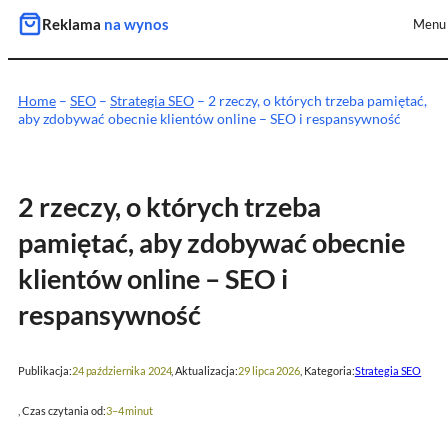
Przejdź
Reklama
na wynos
Menu
do
treści
Home
–
SEO
–
Strategia SEO
–
2 rzeczy, o których trzeba pamiętać,
aby zdobywać obecnie klientów online – SEO i respansywność
2 rzeczy, o których trzeba
pamiętać, aby zdobywać obecnie
klientów online – SEO i
respansywność
Publikacja:
, Aktualizacja:
, Kategoria:
24 października 2024
29 lipca 2026
Strategia SEO
, Czas czytania od:
3–4 minut