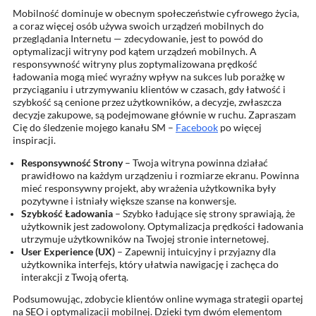
Mobilność dominuje w obecnym społeczeństwie cyfrowego życia,
a coraz więcej osób używa swoich urządzeń mobilnych do
przeglądania Internetu — zdecydowanie, jest to powód do
optymalizacji witryny pod kątem urządzeń mobilnych. A
responsywność witryny plus zoptymalizowana prędkość
ładowania mogą mieć wyraźny wpływ na sukces lub porażkę w
przyciąganiu i utrzymywaniu klientów w czasach, gdy łatwość i
szybkość są cenione przez użytkowników, a decyzje, zwłaszcza
decyzje zakupowe, są podejmowane głównie w ruchu. Zapraszam
Cię do śledzenie mojego kanału SM –
Facebook
po więcej
inspiracji.
Responsywność Strony
– Twoja witryna powinna działać
prawidłowo na każdym urządzeniu i rozmiarze ekranu. Powinna
mieć responsywny projekt, aby wrażenia użytkownika były
pozytywne i istniały większe szanse na konwersje.
Szybkość Ładowania
– Szybko ładujące się strony sprawiają, że
użytkownik jest zadowolony. Optymalizacja prędkości ładowania
utrzymuje użytkowników na Twojej stronie internetowej.
User Experience (UX)
– Zapewnij intuicyjny i przyjazny dla
użytkownika interfejs, który ułatwia nawigację i zachęca do
interakcji z Twoją ofertą.
Podsumowując, zdobycie klientów online wymaga strategii opartej
na SEO i optymalizacji mobilnej. Dzięki tym dwóm elementom