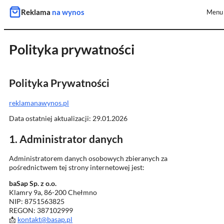
Reklama
na wynos
Menu
Przejdź
do
treści
Polityka prywatności
Polityka Prywatności
reklamanawynos.pl
Data ostatniej aktualizacji: 29.01.2026
1. Administrator danych
Administratorem danych osobowych zbieranych za
pośrednictwem tej strony internetowej jest:
baSap Sp. z o.o.
Klamry 9a, 86-200 Chełmno
NIP: 8751563825
REGON: 387102999
📩
kontakt@basap.pl