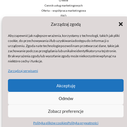
O mnie
Cennik usług marketingowych
Oferta – współpraca marketingowa
FAQ
Zarządzaj zgodą
Polityki:
Aby zapewnić jak najlepsze wrażenia, korzystamy z technologii, takich jak pliki
Polityka prywatności
cookie, do przechowywania i/lub uzyskiwania dostępu do informacji o
Polityka plików cookies (EU)
urządzeniu. Zgoda na te technologie pozwoli nam przetwarzać dane, takie jak
Wydawcą serwisu jest:
zachowanie podczas przeglądania lub unikalne identyfikatory na tej stronie.
Brak wyrażenia zgody lub wycofanie zgody może niekorzystnie wpłynąć na
baSap sp. z o.o.
niektóre cechy i funkcje.
Klamry 9a
Zarządzaj serwisami
86-200 Chełmno
KRS: 0000861633
NIP: 8751563825
Akceptuję
Regon: 387102999
Strona facebook
Jesteśmy na
Odmów
Zobacz preferencje
© 2026 reklamanawynos.pl
Projekt i realizacja:
baSap.pl
Polityka plików cookies
Polityka prywatności