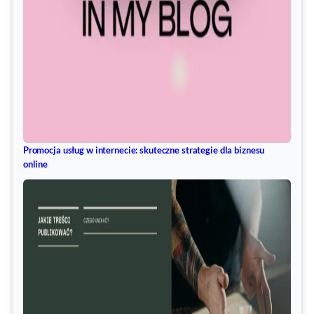
Promocja usług w internecie: skuteczne strategie dla biznesu
online