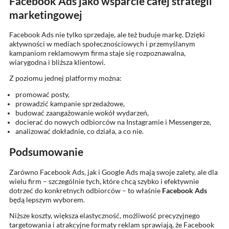
Facebook Ads jako wsparcie całej strategii
marketingowej
Facebook Ads nie tylko sprzedaje, ale też buduje markę. Dzięki
aktywności w mediach społecznościowych i przemyślanym
kampaniom reklamowym firma staje się rozpoznawalna,
wiarygodna i bliższa klientowi.
Z poziomu jednej platformy można:
promować posty,
prowadzić kampanie sprzedażowe,
budować zaangażowanie wokół wydarzeń,
docierać do nowych odbiorców na Instagramie i Messengerze,
analizować dokładnie, co działa, a co nie.
Podsumowanie
Zarówno Facebook Ads, jak i Google Ads mają swoje zalety, ale dla
wielu firm – szczególnie tych, które chcą szybko i efektywnie
dotrzeć do konkretnych odbiorców – to właśnie
Facebook Ads
będą lepszym wyborem.
Niższe koszty, większa elastyczność, możliwość precyzyjnego
targetowania i atrakcyjne formaty reklam sprawiają, że Facebook