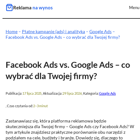
Przejdź
Reklama
na wynos
Menu
do
treści
Home
–
Płatne kampanie (ads) i analityka
–
Google Ads
–
Facebook Ads vs. Google Ads – co wybrać dla Twojej firmy?
Facebook Ads vs. Google Ads – co
wybrać dla Twojej firmy?
Publikacja:
, Aktualizacja:
, Kategoria:
17 lipca 2025
29 lipca 2026
Google Ads
, Czas czytania od:
2–3 minut
Zastanawiasz się, która platforma reklamowa będzie
skuteczniejsza dla Twojej firmy – Google Ads czy Facebook Ads? W
tym artykule znajdziesz praktyczne porównanie obu narzędzi z
podziałem na cele, budżety i branże. Dowiedz się, dlaczego to