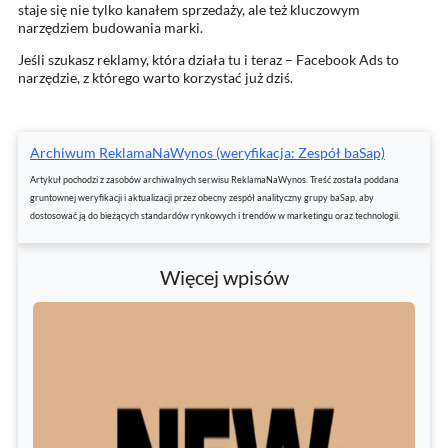
staje się nie tylko kanałem sprzedaży, ale też kluczowym
narzędziem budowania marki.
Jeśli szukasz reklamy, która działa tu i teraz – Facebook Ads to
narzędzie, z którego warto korzystać już dziś.
Archiwum ReklamaNaWynos (weryfikacja: Zespół baSap)
Artykuł pochodzi z zasobów archiwalnych serwisu ReklamaNaWynos. Treść została poddana
gruntownej weryfikacji i aktualizacji przez obecny zespół analityczny grupy baSap, aby
dostosować ją do bieżących standardów rynkowych i trendów w marketingu oraz technologii.
Więcej wpisów