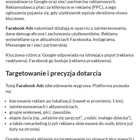
wyszukiwarce Google oraz sieci partnerów reklamowych.
Reklamodawca płaci za kliknięcie w reklamę (PPC), a jego
ogłoszenie pojawia się, gdy użytkownik wpisze określone słowo
kluczowe.
Facebook Ads
natomiast działają w oparciu o zainteresowania,
dane demograficzne i zachowania użytkowników. Reklamy
wyświetlane są w aktualnościach Facebooka, Instagrama,
Messengerze i sieci partnerskiej.
Kluczowa różnica: Google odpowiada na istniejący popyt (reklama
reaktywna), Facebook go buduje (reklama proaktywna).
Targetowanie i precyzja dotarcia
Tutaj
Facebook Ads
zdecydowanie wygrywa. Platforma pozwala
na:
kierowanie reklam po lokalizacji (nawet w promieniu 1 km),
zainteresowaniach i aktywnościach,
grupie wiekowej, płci, zawodzie,
etapie życia (np. „właśnie się zaręczył”, „rodzic małego dziecka”),
a także remarketing (czyli reklamy skierowane do osób, które już
były na stronie).
Google pozwala głównie na targetowanie po słowach kluczowych i