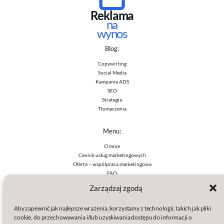
Reklama
na
wynos
Blog:
Copywriting
Social Media
Kampanie ADS
SEO
Strategia
Tłumaczenia
Menu:
O mnie
Cennik usług marketingowych
Oferta – współpraca marketingowa
FAQ
Zarządzaj zgodą
Polityki:
Aby zapewnić jak najlepsze wrażenia, korzystamy z technologii, takich jak pliki
Polityka prywatności
cookie, do przechowywania i/lub uzyskiwania dostępu do informacji o
Polityka plików cookies (EU)