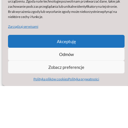
urządzeniu. Zgoda na te technologie pozwoli nam przetwarzać dane, takie jak
Wydawcą serwisu jest:
zachowanie podczas przeglądania lub unikalne identyfikatory na tej stronie.
Brak wyrażenia zgody lub wycofanie zgody może niekorzystnie wpłynąć na
baSap sp. z o.o.
niektóre cechy i funkcje.
Klamry 9a
Zarządzaj serwisami
86-200 Chełmno
KRS: 0000861633
NIP: 8751563825
Akceptuję
Regon: 387102999
Strona facebook
Jesteśmy na
Odmów
Zobacz preferencje
Polityka plików cookies
Polityka prywatności