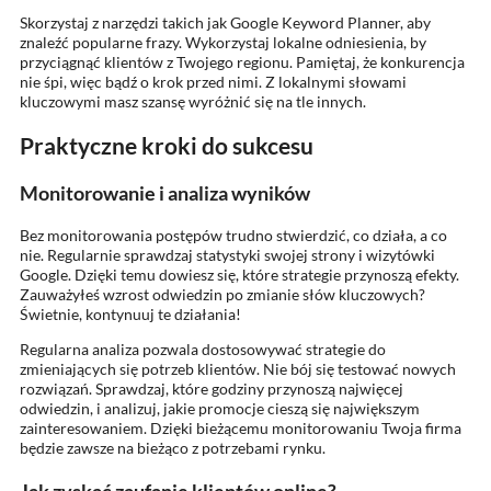
Skorzystaj z narzędzi takich jak Google Keyword Planner, aby
znaleźć popularne frazy. Wykorzystaj lokalne odniesienia, by
przyciągnąć klientów z Twojego regionu. Pamiętaj, że konkurencja
nie śpi, więc bądź o krok przed nimi. Z lokalnymi słowami
kluczowymi masz szansę wyróżnić się na tle innych.
Praktyczne kroki do sukcesu
Monitorowanie i analiza wyników
Bez monitorowania postępów trudno stwierdzić, co działa, a co
nie. Regularnie sprawdzaj statystyki swojej strony i wizytówki
Google. Dzięki temu dowiesz się, które strategie przynoszą efekty.
Zauważyłeś wzrost odwiedzin po zmianie słów kluczowych?
Świetnie, kontynuuj te działania!
Regularna analiza pozwala dostosowywać strategie do
zmieniających się potrzeb klientów. Nie bój się testować nowych
rozwiązań. Sprawdzaj, które godziny przynoszą najwięcej
odwiedzin, i analizuj, jakie promocje cieszą się największym
zainteresowaniem. Dzięki bieżącemu monitorowaniu Twoja firma
będzie zawsze na bieżąco z potrzebami rynku.
Jak zyskać zaufanie klientów online?