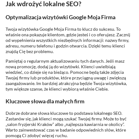
Jak wdrożyć lokalne SEO?
Optymalizacja wizytówki Google Moja Firma
Twoja wizytówka Google Moja Firma to klucz do sukcesu. To
właśnie ona pokazuje klientom, gdzie jesteś i co oferujesz. Zacznij
od wypełnienia wszystkich niezbędnych informacji: nazwy firmy,
adresu, numeru telefonu i godzin otwarcia. Dzięki temu klienci
znajdą Cię bez problemu.
Pamiętaj o regularnym aktualizowaniu tych danych. Jeśli masz
nową promocję, dodaj ją do wizytówki. Klienci uwielbiają
wiedzieć, co dzieje się na bieżąco. Pomocne będą także zdjęcia
Twojej firmy lub produktów, które przyciągną uwagę i zwiększą
zaangażowanie. Im bardziej atrakcyjna będzie Twoja wizytówka,
tym większe szanse, że klienci wybiorą właśnie Ciebie.
Kluczowe słowa dla małych firm
Dobrze dobrane słowa kluczowe to podstawa lokalnego SEO.
Zastanów się, jak klienci mogą szukać Twojej firmy. Może to być
„salon fryzjerski Kraków” albo „najlepsza kawiarnia w okolicy”.
Warto zainwestować czas w badanie odpowiednich słów, które
pomogą Ci zdobyć więcej ruchu.