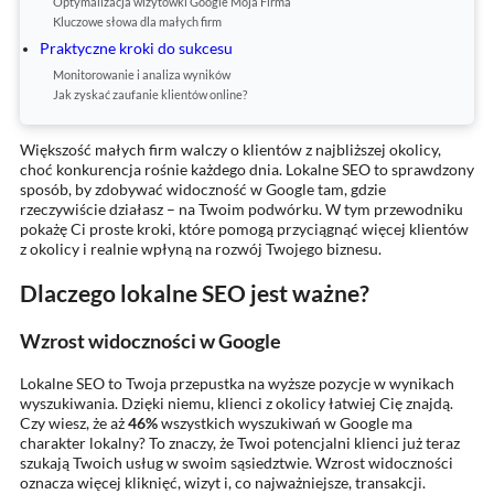
Optymalizacja wizytówki Google Moja Firma
Kluczowe słowa dla małych firm
Praktyczne kroki do sukcesu
Monitorowanie i analiza wyników
Jak zyskać zaufanie klientów online?
Większość małych firm walczy o klientów z najbliższej okolicy,
choć konkurencja rośnie każdego dnia. Lokalne SEO to sprawdzony
sposób, by zdobywać widoczność w Google tam, gdzie
rzeczywiście działasz – na Twoim podwórku. W tym przewodniku
pokażę Ci proste kroki, które pomogą przyciągnąć więcej klientów
z okolicy i realnie wpłyną na rozwój Twojego biznesu.
Dlaczego lokalne SEO jest ważne?
Wzrost widoczności w Google
Lokalne SEO to Twoja przepustka na wyższe pozycje w wynikach
wyszukiwania. Dzięki niemu, klienci z okolicy łatwiej Cię znajdą.
Czy wiesz, że aż
46%
wszystkich wyszukiwań w Google ma
charakter lokalny? To znaczy, że Twoi potencjalni klienci już teraz
szukają Twoich usług w swoim sąsiedztwie. Wzrost widoczności
oznacza więcej kliknięć, wizyt i, co najważniejsze, transakcji.