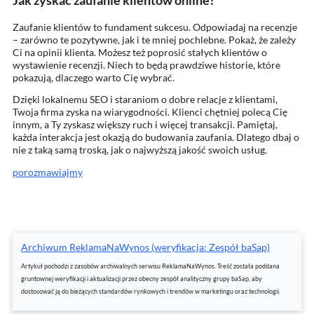
Zaufanie klientów to fundament sukcesu. Odpowiadaj na recenzje
– zarówno te pozytywne, jak i te mniej pochlebne. Pokaż, że zależy
Ci na opinii klienta. Możesz też poprosić stałych klientów o
wystawienie recenzji. Niech to będą prawdziwe historie, które
pokazują, dlaczego warto Cię wybrać.
Dzięki lokalnemu SEO i staraniom o dobre relacje z klientami,
Twoja firma zyska na wiarygodności. Klienci chętniej polecą Cię
innym, a Ty zyskasz większy ruch i więcej transakcji. Pamiętaj,
każda interakcja jest okazją do budowania zaufania. Dlatego dbaj o
nie z taką samą troską, jak o najwyższą jakość swoich usług.
porozmawiajmy
Archiwum ReklamaNaWynos (weryfikacja: Zespół baSap)
Artykuł pochodzi z zasobów archiwalnych serwisu ReklamaNaWynos. Treść została poddana
gruntownej weryfikacji i aktualizacji przez obecny zespół analityczny grupy baSap, aby
dostosować ją do bieżących standardów rynkowych i trendów w marketingu oraz technologii.