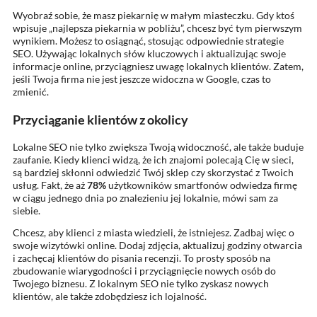
Wyobraź sobie, że masz piekarnię w małym miasteczku. Gdy ktoś
wpisuje „najlepsza piekarnia w pobliżu”, chcesz być tym pierwszym
wynikiem. Możesz to osiągnąć, stosując odpowiednie strategie
SEO. Używając lokalnych słów kluczowych i aktualizując swoje
informacje online, przyciągniesz uwagę lokalnych klientów. Zatem,
jeśli Twoja firma nie jest jeszcze widoczna w Google, czas to
zmienić.
Przyciąganie klientów z okolicy
Lokalne SEO nie tylko zwiększa Twoją widoczność, ale także buduje
zaufanie. Kiedy klienci widzą, że ich znajomi polecają Cię w sieci,
są bardziej skłonni odwiedzić Twój sklep czy skorzystać z Twoich
usług. Fakt, że aż
78%
użytkowników smartfonów odwiedza firmę
w ciągu jednego dnia po znalezieniu jej lokalnie, mówi sam za
siebie.
Chcesz, aby klienci z miasta wiedzieli, że istniejesz. Zadbaj więc o
swoje wizytówki online. Dodaj zdjęcia, aktualizuj godziny otwarcia
i zachęcaj klientów do pisania recenzji. To prosty sposób na
zbudowanie wiarygodności i przyciągnięcie nowych osób do
Twojego biznesu. Z lokalnym SEO nie tylko zyskasz nowych
klientów, ale także zdobędziesz ich lojalność.