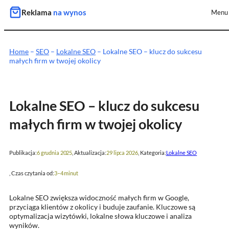
Przejdź
Reklama
na wynos
Menu
do
treści
Home
–
SEO
–
Lokalne SEO
–
Lokalne SEO – klucz do sukcesu
małych firm w twojej okolicy
Lokalne SEO – klucz do sukcesu
małych firm w twojej okolicy
Publikacja:
, Aktualizacja:
, Kategoria:
6 grudnia 2025
29 lipca 2026
Lokalne SEO
, Czas czytania od:
3–4 minut
Lokalne SEO zwiększa widoczność małych firm w Google,
przyciąga klientów z okolicy i buduje zaufanie. Kluczowe są
optymalizacja wizytówki, lokalne słowa kluczowe i analiza
wyników.