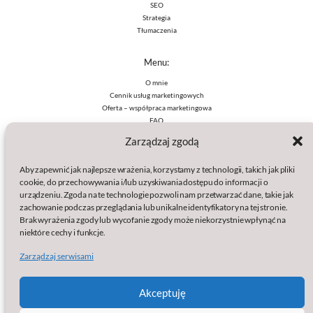
SEO
Strategia
Tłumaczenia
Menu:
O mnie
Cennik usług marketingowych
Oferta – współpraca marketingowa
FAQ
Zarządzaj zgodą
Polityki:
Aby zapewnić jak najlepsze wrażenia, korzystamy z technologii, takich jak pliki
Polityka prywatności
cookie, do przechowywania i/lub uzyskiwania dostępu do informacji o
Polityka plików cookies (EU)
urządzeniu. Zgoda na te technologie pozwoli nam przetwarzać dane, takie jak
Wydawcą serwisu jest:
zachowanie podczas przeglądania lub unikalne identyfikatory na tej stronie.
Brak wyrażenia zgody lub wycofanie zgody może niekorzystnie wpłynąć na
baSap sp. z o.o.
niektóre cechy i funkcje.
Klamry 9a
Zarządzaj serwisami
86-200 Chełmno
KRS: 0000861633
NIP: 8751563825
Akceptuję
Regon: 387102999