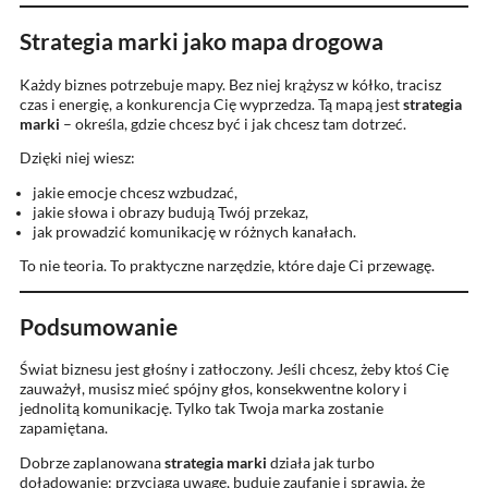
Strategia marki jako mapa drogowa
Każdy biznes potrzebuje mapy. Bez niej krążysz w kółko, tracisz
czas i energię, a konkurencja Cię wyprzedza. Tą mapą jest
strategia
marki
– określa, gdzie chcesz być i jak chcesz tam dotrzeć.
Dzięki niej wiesz:
jakie emocje chcesz wzbudzać,
jakie słowa i obrazy budują Twój przekaz,
jak prowadzić komunikację w różnych kanałach.
To nie teoria. To praktyczne narzędzie, które daje Ci przewagę.
Podsumowanie
Świat biznesu jest głośny i zatłoczony. Jeśli chcesz, żeby ktoś Cię
zauważył, musisz mieć spójny głos, konsekwentne kolory i
jednolitą komunikację. Tylko tak Twoja marka zostanie
zapamiętana.
Dobrze zaplanowana
strategia marki
działa jak turbo
doładowanie: przyciąga uwagę, buduje zaufanie i sprawia, że