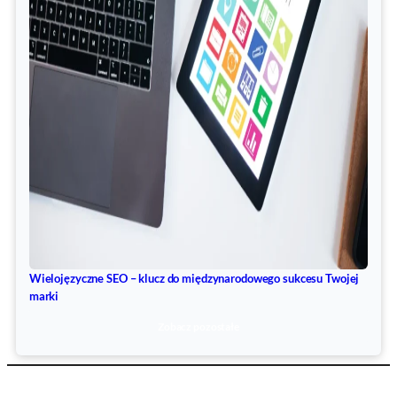
Wielojęzyczne SEO – klucz do międzynarodowego sukcesu Twojej
marki
Zobacz pozostałe