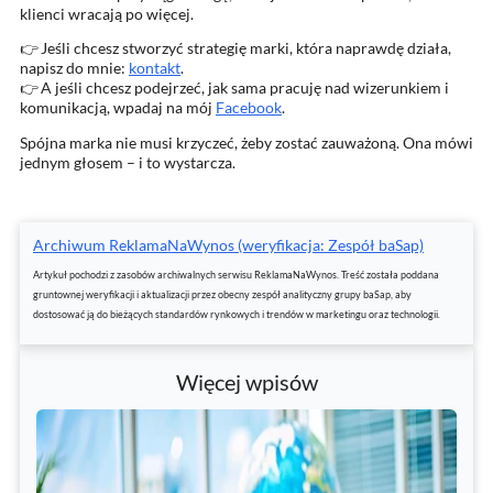
klienci wracają po więcej.
👉 Jeśli chcesz stworzyć strategię marki, która naprawdę działa,
napisz do mnie:
kontakt
.
👉 A jeśli chcesz podejrzeć, jak sama pracuję nad wizerunkiem i
komunikacją, wpadaj na mój
Facebook
.
Spójna marka nie musi krzyczeć, żeby zostać zauważoną. Ona mówi
jednym głosem – i to wystarcza.
Archiwum ReklamaNaWynos (weryfikacja: Zespół baSap)
Artykuł pochodzi z zasobów archiwalnych serwisu ReklamaNaWynos. Treść została poddana
gruntownej weryfikacji i aktualizacji przez obecny zespół analityczny grupy baSap, aby
dostosować ją do bieżących standardów rynkowych i trendów w marketingu oraz technologii.
Więcej wpisów