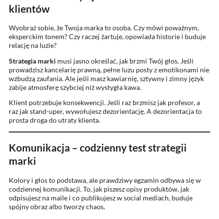
klientów
Wyobraź sobie, że Twoja marka to osoba. Czy mówi poważnym,
eksperckim tonem? Czy raczej żartuje, opowiada historie i buduje
relację na luzie?
Strategia marki
musi jasno określać, jak brzmi Twój głos. Jeśli
prowadzisz kancelarię prawną, pełne luzu posty z emotikonami nie
wzbudzą zaufania. Ale jeśli masz kawiarnię, sztywny i zimny język
zabije atmosferę szybciej niż wystygła kawa.
Klient potrzebuje konsekwencji. Jeśli raz brzmisz jak profesor, a
raz jak stand-uper, wywołujesz dezorientację. A dezorientacja to
prosta droga do utraty klienta.
Komunikacja – codzienny test strategii
marki
Kolory i głos to podstawa, ale prawdziwy egzamin odbywa się w
codziennej komunikacji. To, jak piszesz opisy produktów, jak
odpisujesz na maile i co publikujesz w social mediach, buduje
spójny obraz albo tworzy chaos.