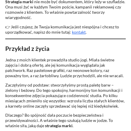
Strategia marki
nie może być dokumentem, który leży w szufladzie.
Ona musi żyć w każdym Twoim poście, kampanii reklamowej czy
rozmowie z klientem. To właśnie powtarzalność tworzy
wiarygodność.
👉 Jeśli czujesz, że Twoja komunikacja jest niespójna i chcesz to
uporządkować, napisz do mnie tutaj:
kontakt
.
Przykład z życia
Jedna z moich klientek prowadziła studio jogi. Miała świetne
zajęcia i dobrą ofertę, ale jej komunikacja wyglądała jak
patchwork. Raz pastelowe grafiki, raz neonowe kolory, raz
poważny ton, a raz żartobliwy. Ludzie przychodzili, ale nie wracali.
Zaczęłyśmy od podstaw: stworzyłyśmy prostą paletę barw –
zielony i beżowy. Do tego spokojny, harmonijny ton komunikacji i
konsekwentne zdjęcia pokazujące codzienność studia. Po kilku
miesiącach zmieniło się wszystko: wzrosła liczba stałych klientów,
a karnety online zaczęły sprzedawać się lepiej niż kiedykolwiek.
Dlaczego? Bo spójność dała poczucie bezpieczeństwa i
przewidywalności. A właśnie tego szukają ludzie w jodze. To
właśnie siła, jaką daje
strategia marki
.