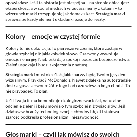
opowiadasz. Jeśli ta historia jest niespójna – na stronie obiecujesz
eksperckość, a w social mediach wrzucasz memy z kotami – to
wizerunek marki rozsypuje się jak domek z kart.
Strategia marki
sprawia, że każdy element układanki pasuje do reszty.
Kolory – emocje w czystej formie
Kolory to nie dekoracja. To pierwsze wrażenie, które zostaje w
głowie szybciej niż jakiekolwiek słowo. Czerwony wywołuje
emocje i energię. Niebieski daje spokój i poczucie bezpieczeństwa.
Zieleń uspokaja i budzi skojarzenia z naturą.
Strategia marki
musi określać, jakie barwy będą Twoim językiem
wizualnym. Przykład? McDonald’s. Nawet z daleka na autostradzie
dostrzegasz czerwono-żółte logo i od razu wiesz, o kogo chodzi. To
nie przypadek. To plan.
Jeśli Twoja firma komunikuje ekologiczne wartości, naturalne
odcienie zieleni i beżu mówią o tym szybciej niż tysiąc słów. Jeśli
działasz w branży technologicznej – chłodny błękit i stalowa
szarość podkreślą profesjonalizm i niezawodność.
Głos marki – czyli jak mówisz do swoich