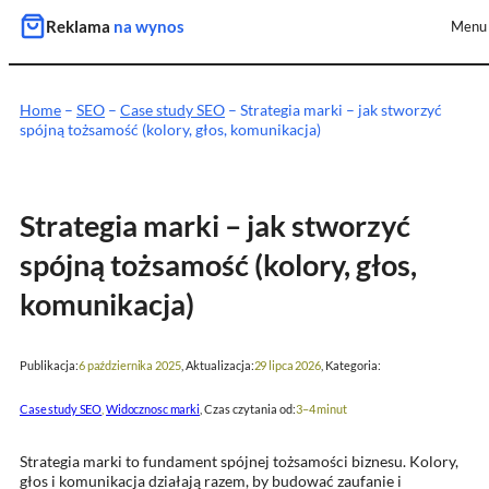
Przejdź
Reklama
na wynos
Menu
do
treści
Home
–
SEO
–
Case study SEO
–
Strategia marki – jak stworzyć
spójną tożsamość (kolory, głos, komunikacja)
Strategia marki – jak stworzyć
spójną tożsamość (kolory, głos,
komunikacja)
Publikacja:
, Aktualizacja:
, Kategoria:
6 października 2025
29 lipca 2026
, Czas czytania od:
Case study SEO
, 
Widocznosc marki
3–4 minut
Strategia marki to fundament spójnej tożsamości biznesu. Kolory,
głos i komunikacja działają razem, by budować zaufanie i