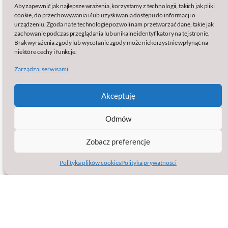
Aby zapewnić jak najlepsze wrażenia, korzystamy z technologii, takich jak pliki
Polityka prywatności
cookie, do przechowywania i/lub uzyskiwania dostępu do informacji o
Polityka plików cookies (EU)
urządzeniu. Zgoda na te technologie pozwoli nam przetwarzać dane, takie jak
Wydawcą serwisu jest:
zachowanie podczas przeglądania lub unikalne identyfikatory na tej stronie.
Brak wyrażenia zgody lub wycofanie zgody może niekorzystnie wpłynąć na
baSap sp. z o.o.
niektóre cechy i funkcje.
Klamry 9a
Zarządzaj serwisami
86-200 Chełmno
KRS: 0000861633
NIP: 8751563825
Akceptuję
Regon: 387102999
Strona facebook
Jesteśmy na
Odmów
Zobacz preferencje
Polityka plików cookies
Polityka prywatności