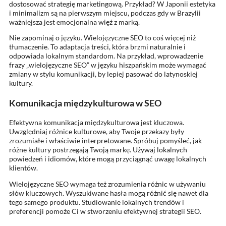
dostosować strategię marketingową. Przykład? W Japonii estetyka
i minimalizm są na pierwszym miejscu, podczas gdy w Brazylii
ważniejsza jest emocjonalna więź z marką.
Nie zapominaj o języku. Wielojęzyczne SEO to coś więcej niż
tłumaczenie. To adaptacja treści, która brzmi naturalnie i
odpowiada lokalnym standardom. Na przykład, wprowadzenie
frazy „wielojęzyczne SEO” w języku hiszpańskim może wymagać
zmiany w stylu komunikacji, by lepiej pasować do latynoskiej
kultury.
Komunikacja międzykulturowa w SEO
Efektywna komunikacja międzykulturowa jest kluczowa.
Uwzględniaj różnice kulturowe, aby Twoje przekazy były
zrozumiałe i właściwie interpretowane. Spróbuj pomyśleć, jak
różne kultury postrzegają Twoją markę. Używaj lokalnych
powiedzeń i idiomów, które mogą przyciągnąć uwagę lokalnych
klientów.
Wielojęzyczne SEO wymaga też zrozumienia różnic w używaniu
słów kluczowych. Wyszukiwane hasła mogą różnić się nawet dla
tego samego produktu. Studiowanie lokalnych trendów i
preferencji pomoże Ci w stworzeniu efektywnej strategii SEO.