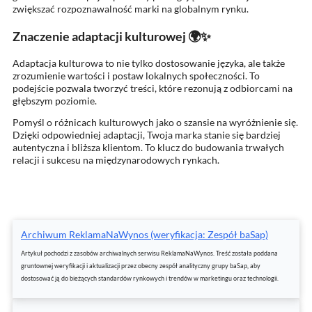
zwiększać rozpoznawalność marki na globalnym rynku.
Znaczenie adaptacji kulturowej 🌍✨
Adaptacja kulturowa to nie tylko dostosowanie języka, ale także
zrozumienie wartości i postaw lokalnych społeczności. To
podejście pozwala tworzyć treści, które rezonują z odbiorcami na
głębszym poziomie.
Pomyśl o różnicach kulturowych jako o szansie na wyróżnienie się.
Dzięki odpowiedniej adaptacji, Twoja marka stanie się bardziej
autentyczna i bliższa klientom. To klucz do budowania trwałych
relacji i sukcesu na międzynarodowych rynkach.
Archiwum ReklamaNaWynos (weryfikacja: Zespół baSap)
Artykuł pochodzi z zasobów archiwalnych serwisu ReklamaNaWynos. Treść została poddana
gruntownej weryfikacji i aktualizacji przez obecny zespół analityczny grupy baSap, aby
dostosować ją do bieżących standardów rynkowych i trendów w marketingu oraz technologii.