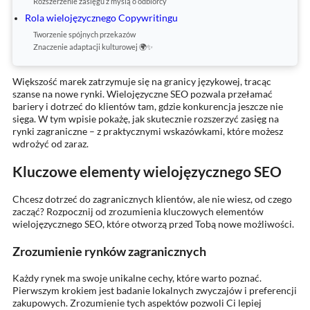
Rozszerzenie zasięgu z myślą o odbiorcy
Rola wielojęzycznego Copywritingu
Tworzenie spójnych przekazów
Znaczenie adaptacji kulturowej 🌍✨
Większość marek zatrzymuje się na granicy językowej, tracąc
szanse na nowe rynki. Wielojęzyczne SEO pozwala przełamać
bariery i dotrzeć do klientów tam, gdzie konkurencja jeszcze nie
sięga. W tym wpisie pokażę, jak skutecznie rozszerzyć zasięg na
rynki zagraniczne – z praktycznymi wskazówkami, które możesz
wdrożyć od zaraz.
Kluczowe elementy wielojęzycznego SEO
Chcesz dotrzeć do zagranicznych klientów, ale nie wiesz, od czego
zacząć? Rozpocznij od zrozumienia kluczowych elementów
wielojęzycznego SEO, które otworzą przed Tobą nowe możliwości.
Zrozumienie rynków zagranicznych
Każdy rynek ma swoje unikalne cechy, które warto poznać.
Pierwszym krokiem jest badanie lokalnych zwyczajów i preferencji
zakupowych. Zrozumienie tych aspektów pozwoli Ci lepiej