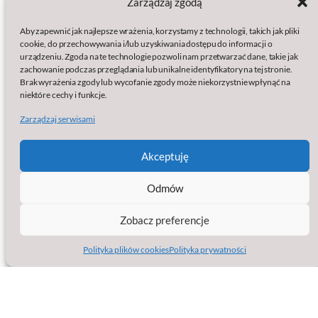
Zarządzaj zgodą
Polityki:
Aby zapewnić jak najlepsze wrażenia, korzystamy z technologii, takich jak pliki
Polityka prywatności
cookie, do przechowywania i/lub uzyskiwania dostępu do informacji o
Polityka plików cookies (EU)
urządzeniu. Zgoda na te technologie pozwoli nam przetwarzać dane, takie jak
Wydawcą serwisu jest:
zachowanie podczas przeglądania lub unikalne identyfikatory na tej stronie.
Brak wyrażenia zgody lub wycofanie zgody może niekorzystnie wpłynąć na
baSap sp. z o.o.
niektóre cechy i funkcje.
Klamry 9a
Zarządzaj serwisami
86-200 Chełmno
KRS: 0000861633
NIP: 8751563825
Akceptuję
Regon: 387102999
Strona facebook
Jesteśmy na
Odmów
Zobacz preferencje
Polityka plików cookies
Polityka prywatności