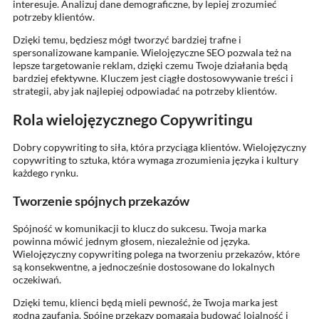
interesuje. Analizuj dane demograficzne, by lepiej zrozumieć
potrzeby klientów.
Dzięki temu, będziesz mógł tworzyć bardziej trafne i
spersonalizowane kampanie. Wielojęzyczne SEO pozwala też na
lepsze targetowanie reklam, dzięki czemu Twoje działania będą
bardziej efektywne. Kluczem jest ciągłe dostosowywanie treści i
strategii, aby jak najlepiej odpowiadać na potrzeby klientów.
Rola wielojęzycznego Copywritingu
Dobry copywriting to siła, która przyciąga klientów. Wielojęzyczny
copywriting to sztuka, która wymaga zrozumienia języka i kultury
każdego rynku.
Tworzenie spójnych przekazów
Spójność w komunikacji to klucz do sukcesu. Twoja marka
powinna mówić jednym głosem, niezależnie od języka.
Wielojęzyczny copywriting polega na tworzeniu przekazów, które
są konsekwentne, a jednocześnie dostosowane do lokalnych
oczekiwań.
Dzięki temu, klienci będą mieli pewność, że Twoja marka jest
godna zaufania. Spójne przekazy pomagają budować lojalność i