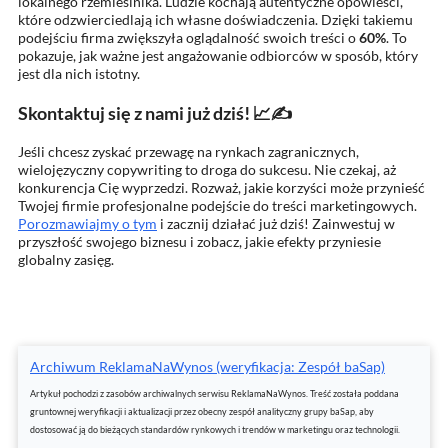
lokalnego rzemieślnika. Ludzie kochają autentyczne opowieści,
które odzwierciedlają ich własne doświadczenia. Dzięki takiemu
podejściu firma zwiększyła oglądalność swoich treści o
60%
. To
pokazuje, jak ważne jest angażowanie odbiorców w sposób, który
jest dla nich istotny.
Skontaktuj się z nami już dziś! 📈✍️
Jeśli chcesz zyskać przewagę na rynkach zagranicznych,
wielojęzyczny copywriting to droga do sukcesu. Nie czekaj, aż
konkurencja Cię wyprzedzi. Rozważ, jakie korzyści może przynieść
Twojej firmie profesjonalne podejście do treści marketingowych.
Porozmawiajmy o tym
i zacznij działać już dziś! Zainwestuj w
przyszłość swojego biznesu i zobacz, jakie efekty przyniesie
globalny zasięg.
Archiwum ReklamaNaWynos (weryfikacja: Zespół baSap)
Artykuł pochodzi z zasobów archiwalnych serwisu ReklamaNaWynos. Treść została poddana
gruntownej weryfikacji i aktualizacji przez obecny zespół analityczny grupy baSap, aby
dostosować ją do bieżących standardów rynkowych i trendów w marketingu oraz technologii.