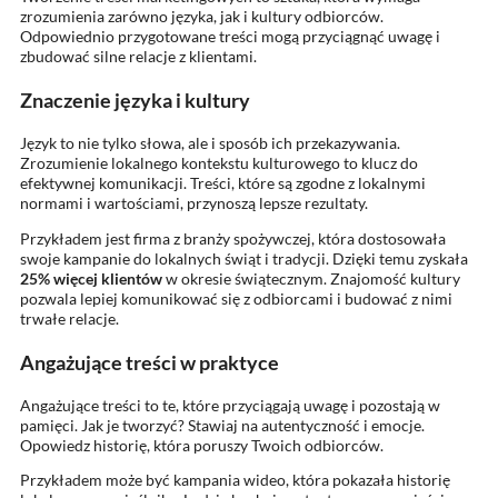
zrozumienia zarówno języka, jak i kultury odbiorców.
Odpowiednio przygotowane treści mogą przyciągnąć uwagę i
zbudować silne relacje z klientami.
Znaczenie języka i kultury
Język to nie tylko słowa, ale i sposób ich przekazywania.
Zrozumienie lokalnego kontekstu kulturowego to klucz do
efektywnej komunikacji. Treści, które są zgodne z lokalnymi
normami i wartościami, przynoszą lepsze rezultaty.
Przykładem jest firma z branży spożywczej, która dostosowała
swoje kampanie do lokalnych świąt i tradycji. Dzięki temu zyskała
25% więcej klientów
w okresie świątecznym. Znajomość kultury
pozwala lepiej komunikować się z odbiorcami i budować z nimi
trwałe relacje.
Angażujące treści w praktyce
Angażujące treści to te, które przyciągają uwagę i pozostają w
pamięci. Jak je tworzyć? Stawiaj na autentyczność i emocje.
Opowiedz historię, która poruszy Twoich odbiorców.
Przykładem może być kampania wideo, która pokazała historię