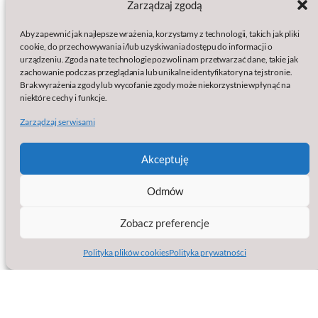
Zarządzaj zgodą
Polityki:
Aby zapewnić jak najlepsze wrażenia, korzystamy z technologii, takich jak pliki
Polityka prywatności
cookie, do przechowywania i/lub uzyskiwania dostępu do informacji o
Polityka plików cookies (EU)
urządzeniu. Zgoda na te technologie pozwoli nam przetwarzać dane, takie jak
Wydawcą serwisu jest:
zachowanie podczas przeglądania lub unikalne identyfikatory na tej stronie.
Brak wyrażenia zgody lub wycofanie zgody może niekorzystnie wpłynąć na
baSap sp. z o.o.
niektóre cechy i funkcje.
Klamry 9a
Zarządzaj serwisami
86-200 Chełmno
KRS: 0000861633
NIP: 8751563825
Akceptuję
Regon: 387102999
Strona facebook
Jesteśmy na
Odmów
Zobacz preferencje
Polityka plików cookies
Polityka prywatności