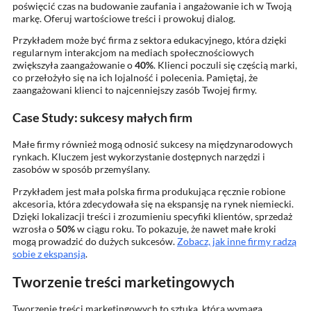
poświęcić czas na budowanie zaufania i angażowanie ich w Twoją
markę. Oferuj wartościowe treści i prowokuj dialog.
Przykładem może być firma z sektora edukacyjnego, która dzięki
regularnym interakcjom na mediach społecznościowych
zwiększyła zaangażowanie o
40%
. Klienci poczuli się częścią marki,
co przełożyło się na ich lojalność i polecenia. Pamiętaj, że
zaangażowani klienci to najcenniejszy zasób Twojej firmy.
Case Study: sukcesy małych firm
Małe firmy również mogą odnosić sukcesy na międzynarodowych
rynkach. Kluczem jest wykorzystanie dostępnych narzędzi i
zasobów w sposób przemyślany.
Przykładem jest mała polska firma produkująca ręcznie robione
akcesoria, która zdecydowała się na ekspansję na rynek niemiecki.
Dzięki lokalizacji treści i zrozumieniu specyfiki klientów, sprzedaż
wzrosła o
50%
w ciągu roku. To pokazuje, że nawet małe kroki
mogą prowadzić do dużych sukcesów.
Zobacz, jak inne firmy radzą
sobie z ekspansją
.
Tworzenie treści marketingowych
Tworzenie treści marketingowych to sztuka, która wymaga