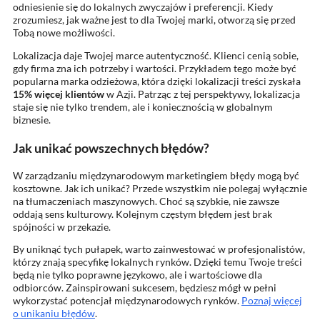
odniesienie się do lokalnych zwyczajów i preferencji. Kiedy
zrozumiesz, jak ważne jest to dla Twojej marki, otworzą się przed
Tobą nowe możliwości.
Lokalizacja daje Twojej marce autentyczność. Klienci cenią sobie,
gdy firma zna ich potrzeby i wartości. Przykładem tego może być
popularna marka odzieżowa, która dzięki lokalizacji treści zyskała
15% więcej klientów
w Azji. Patrząc z tej perspektywy, lokalizacja
staje się nie tylko trendem, ale i koniecznością w globalnym
biznesie.
Jak unikać powszechnych błędów?
W zarządzaniu międzynarodowym marketingiem błędy mogą być
kosztowne. Jak ich unikać? Przede wszystkim nie polegaj wyłącznie
na tłumaczeniach maszynowych. Choć są szybkie, nie zawsze
oddają sens kulturowy. Kolejnym częstym błędem jest brak
spójności w przekazie.
By uniknąć tych pułapek, warto zainwestować w profesjonalistów,
którzy znają specyfikę lokalnych rynków. Dzięki temu Twoje treści
będą nie tylko poprawne językowo, ale i wartościowe dla
odbiorców. Zainspirowani sukcesem, będziesz mógł w pełni
wykorzystać potencjał międzynarodowych rynków.
Poznaj więcej
o unikaniu błędów
.