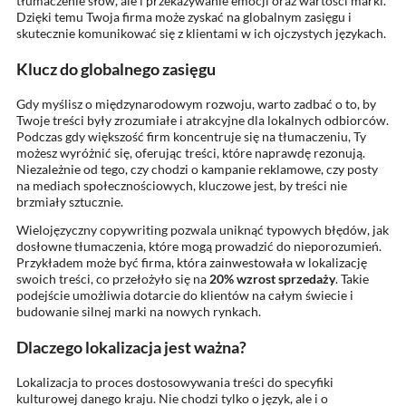
tłumaczenie słów, ale i przekazywanie emocji oraz wartości marki.
Dzięki temu Twoja firma może zyskać na globalnym zasięgu i
skutecznie komunikować się z klientami w ich ojczystych językach.
Klucz do globalnego zasięgu
Gdy myślisz o międzynarodowym rozwoju, warto zadbać o to, by
Twoje treści były zrozumiałe i atrakcyjne dla lokalnych odbiorców.
Podczas gdy większość firm koncentruje się na tłumaczeniu, Ty
możesz wyróżnić się, oferując treści, które naprawdę rezonują.
Niezależnie od tego, czy chodzi o kampanie reklamowe, czy posty
na mediach społecznościowych, kluczowe jest, by treści nie
brzmiały sztucznie.
Wielojęzyczny copywriting pozwala uniknąć typowych błędów, jak
dosłowne tłumaczenia, które mogą prowadzić do nieporozumień.
Przykładem może być firma, która zainwestowała w lokalizację
swoich treści, co przełożyło się na
20% wzrost sprzedaży
. Takie
podejście umożliwia dotarcie do klientów na całym świecie i
budowanie silnej marki na nowych rynkach.
Dlaczego lokalizacja jest ważna?
Lokalizacja to proces dostosowywania treści do specyfiki
kulturowej danego kraju. Nie chodzi tylko o język, ale i o