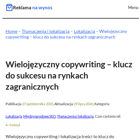
Przejdź
Reklama
na wynos
Menu
do
treści
Home
–
Tłumaczenia i lokalizacja
–
Lokalizacja
–
Wielojęzyczny
copywriting – klucz do sukcesu na rynkach zagranicznych
Wielojęzyczny copywriting – klucz
do sukcesu na rynkach
zagranicznych
Publikacja:
, Aktualizacja:
, Kategoria:
27 października 2025
29 lipca 2026
, Czas czytania od:
Lokalizacja
, 
Międzynarodowe SEO
, 
Tłumaczenia i lokalizacja
4–5 minut
Wielojęzyczny copywriting i lokalizacja treści to klucz do