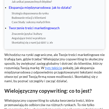
Jak unikać powszechnych błędów?
Ekspansja międzynarodowa: jak to działa?
Strategia dopasowana do rynku
Budowanie relacji z klientami
Case Study: sukcesy małych firm
Tworzenie treści marketingowych
Znaczenie języka i kultury
Angażujące treści w praktyce
Skontaktuj się z nami już dziś! 📈✍️
Wchodzisz na rynki zagraniczne, ale Twoje treści marketingowe nie
trafiają tam, gdzie trzeba? Wielojęzyczny copywriting to skuteczny
sposób, by zwiększyć zasięg globalny i dotrzeć do klientów, którzy
rozumieją Twoją markę. W
tym tekście
pokażę, jak ekspansja
międzynarodowa z odpowiednio przygotowanymi tekstami może
otworzyć przed Twoją firmą nowe możliwości. Skontaktuj się z
nami, by poznać szczegóły i zacząć działać.
Wielojęzyczny copywriting: co to jest?
Wielojęzyczny copywriting to sztuka tworzenia treści, które
przemawiają do odbiorców na różnych rynkach. To nie tylko